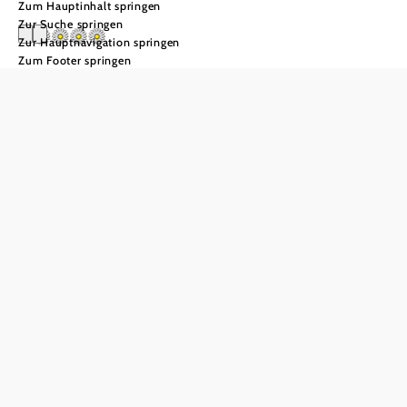
Zum Hauptinhalt springen
Zur Suche springen
Zur Hauptnavigation springen
Zum Footer springen
Reiterbauernhof
Schaglhof
In Merkliste speichern
Der Familienbetrieb bietet ein gemütliches Gasthaus,
komfortable Gästezimmer und Reitunterricht auf
Haflingerpferden. Von der Terrasse des Gasthauses, dem
Reitplatz und allen Zimmern des
Via Sacra-