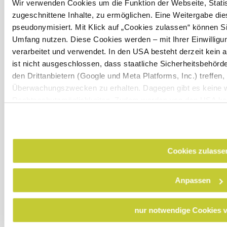
Wir verwenden Cookies um die Funktion der Webseite, Statist
zugeschnittene Inhalte, zu ermöglichen. Eine Weitergabe dies
pseudonymisiert. Mit Klick auf „Cookies zulassen“ können Si
Naturpark Ötscher-Tormäuer
Umfang nutzen. Diese Cookies werden – mit Ihrer Einwilligun
Haben Sie Fragen? Wir helfen Ihnen gerne weiter.
+43 2728 21100
verarbeitet und verwendet. In den USA besteht derzeit kei
info@naturpark-oetscher.at
ist nicht ausgeschlossen, dass staatliche Sicherheitsbehö
den Drittanbietern (Google und Meta Platforms, Inc.) treffen,
Überwachungszwecken zu erhalten. Dagegen gibt es keine 
Startseite
Verein Naturparke Niederösterreich
Rechtsschutzmöglichkeiten. Zudem werden von den USA kein
personenbezogener Daten gewährt. Wir leiten nur Ihre IP-Ad
Kontakt
Impressum
Datenschutz
Barrierefreiheit
eindeutige Zuordnung möglich ist) sowie technische Informati
Endgerät und Bildschirmauflösung an Google bzw. Meta weite
einer möglichen späteren Deaktivierung finden Sie in unsere
Cookies zulasse
Anpassen
nur notwendige Cookies 
Copyright © Naturpark Ötscher- Tormäuer GmbH