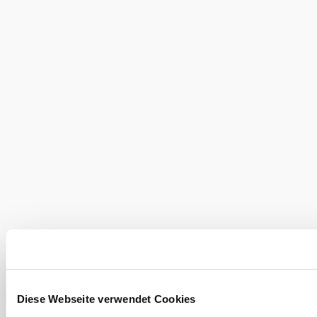
€ 49,-/Person
Preis:
Anmeldung erforderlich!
Buchung:
Informationen:
Naturpark Ötscher-Tormäuer
Langseitenrotte 140
3223 Wienerbruck
Telefon:
+43 2728 21100
info@naturpark-oetscher.at
Diese Webseite verwendet Cookies