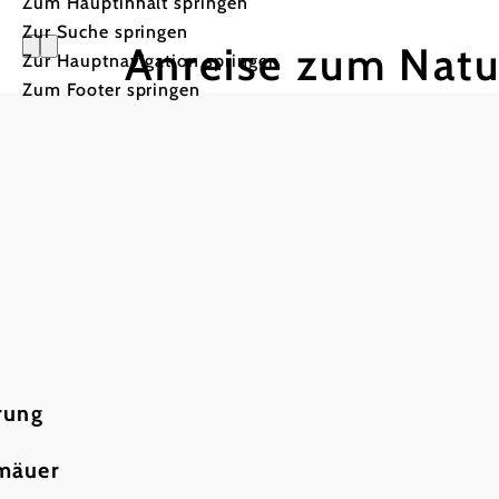
Zum Hauptinhalt springen
Zur Suche springen
Anreise zum Natu
Zur Hauptnavigation springen
Zum Footer springen
rung
rmäuer