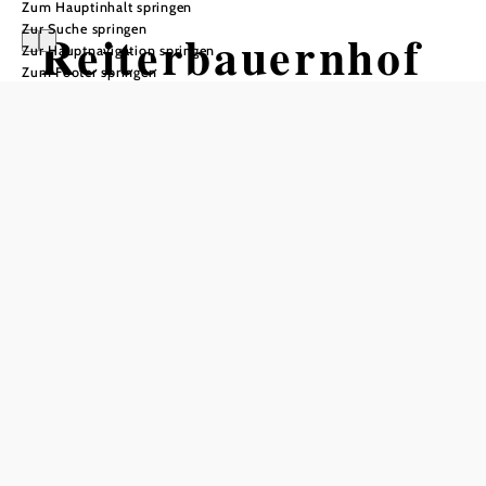
Zum Hauptinhalt springen
Zur Suche springen
Reiterbauernhof
Zur Hauptnavigation springen
Zum Footer springen
Schaglhof
Tisch telefonisch reservieren
In Merkliste speichern
Der Familienbetrieb bietet ein gemütliches Gasthaus,
komfortable Gästezimmer und Reitunterricht auf
Haflingerpferden. Von der Terrasse des Gasthauses, dem
Reitplatz und allen Zimmern wird Ihnen der traumhafte
Panoramablick auf den Ötscher auffallen. Die Gästekinder