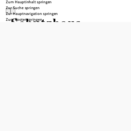
Zum Hauptinhalt springen
Zur Suche springen
Zur Hauptnavigation springen
Schutzhaus
Zum Footer springen
Vorderötscher
In Merkliste speichern
Das Schutzhaus Vorderötscher lädt Wandernde sowie
Naturliebende auf 887m zum Rasten und Bleiben ein. Hier
jausnet man in alten Gemäuern mit modernem Flair,
während brunftige Hirschen durchs wunderschöne
Bergpanorama laufen.