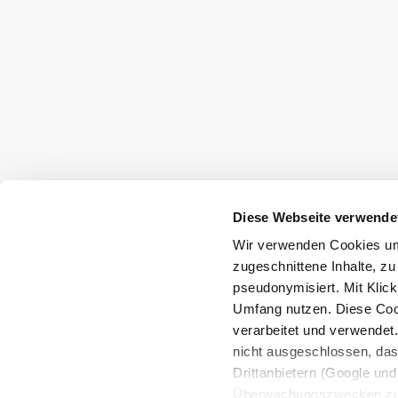
Naturpark Ötscher-Tormäuer
Haben Sie Fragen? Wir helfen Ihnen gerne w
+43 2728 21100
info@naturpark-oetscher.at
Kontakt
Impressum
Datenschutz
Barrierefreih
Diese Webseite verwende
Wir verwenden Cookies um 
Copyright © Naturpark Ötscher- Tormäuer GmbH
zugeschnittene Inhalte, zu
pseudonymisiert. Mit Klic
Umfang nutzen. Diese Cook
verarbeitet und verwendet
nicht ausgeschlossen, da
Drittanbietern (Google und 
Überwachungszwecken zu e