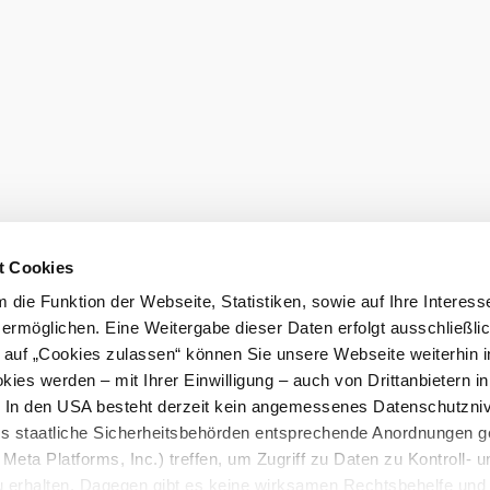
eiter.
Startseite
eit
t Cookies
die Funktion der Webseite, Statistiken, sowie auf Ihre Interess
 ermöglichen. Eine Weitergabe dieser Daten erfolgt ausschließli
k auf „Cookies zulassen“ können Sie unsere Webseite weiterhin i
ies werden – mit Ihrer Einwilligung – auch von Drittanbietern i
. In den USA besteht derzeit kein angemessenes Datenschutzniv
ss staatliche Sicherheitsbehörden entsprechende Anordnungen 
Meta Platforms, Inc.) treffen, um Zugriff zu Daten zu Kontroll- u
rhalten. Dagegen gibt es keine wirksamen Rechtsbehelfe und