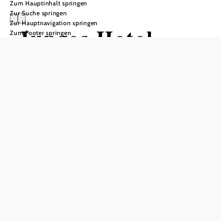
Zum Hauptinhalt springen
Zur Suche springen
Zur Hauptnavigation springen
Junges Hotel
Zum Footer springen
Annaberg
In Merkliste speichern
Das Jugend- und Familiengästehaus liegt ruhig abseits der
Straße, etwa 1 km von der Wallfahrtskirche St. Anna
entfernt. Erbaut wurde das Haus Anfang der 1980-er Jahre
vom Niederösterreichischen Jugendherbergswerk. Mehrere
Aufenthalts- und Seminarräume stehen zur Wahl. Ebenso
eine große Terrasse mit Grillplatz. Im und ums Haus gibt