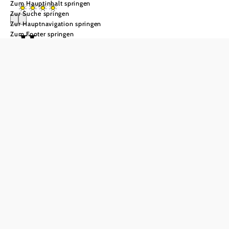
Zum Hauptinhalt springen
Zur Suche springen
Zur Hauptnavigation springen
Haus
Zum Footer springen
ÖtscherTeufel
In Merkliste speichern
Herzlich Willkommen bei Familie Teufel!
Das Haus liegt in sonniger und ruhiger Lage im Ortsteil
Weitental am Fuße des majestätischen Ötschers in
Lackenhof. Zur Talstation Großer Ötscher (auch im