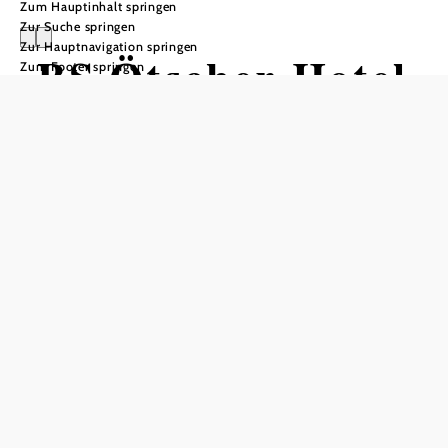
Zum Hauptinhalt springen
Zur Suche springen
Zur Hauptnavigation springen
BS Ötscher Hotel
Zum Footer springen
In Merkliste speichern
Das als Familienbetrieb geführte Hotel in ruhiger Lage
erwartet alle Gäste, die sich nach Ruhe und Entspannung
sehnen.
Das BS-Ötscher*** Hotel liegt in 950 m Seehöhe in einer
wunderschönen, malerischen Landschaft, mit
außerordentlich sauberem, alpinem Klima in unmittelbarer
Nähe des Nationalparks Ötscher, am Fuße des Großen
Ötschers und gegenüber dem Kleinen Ötscher - insgesamt
230 km von der ungarischen Grenze entfernt.
In den drei Stockwerken des Hotels finden Sie: Restaurant,