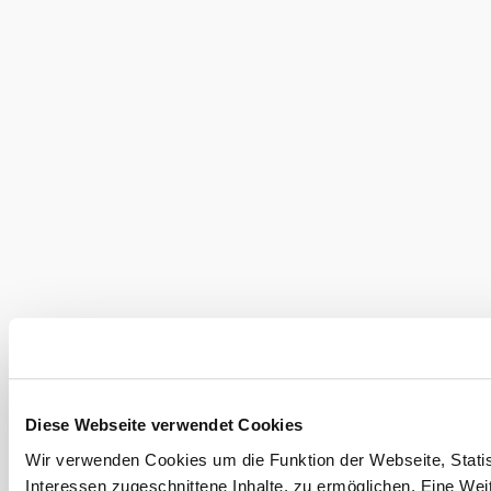
©
weitere Bilder in Galerie anzeigen
Familie Butt
Ausstattung
Aufenthaltsraum
WLAN
Serviceangebote
Parkplatz
Haustiere erlaubt
Diese Webseite verwendet Cookies
Freizeitangebote
Wir verwenden Cookies um die Funktion der Webseite, Statist
Interessen zugeschnittene Inhalte, zu ermöglichen. Eine Wei