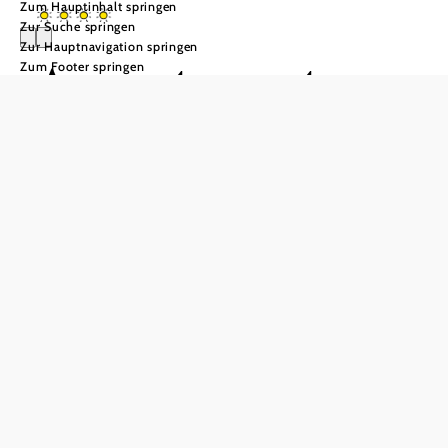
Zum Hauptinhalt springen
Zur Suche springen
Zur Hauptnavigation springen
Appartement
Zum Footer springen
Haus
Friedenstein
In Merkliste speichern
Das Appartementhaus Friedenstein liegt in der Ortsmitte in
Mitterbach am Erlaufsee und verfügt über 3 Appartements.
Die Appartements im 1. Stock sind besonders