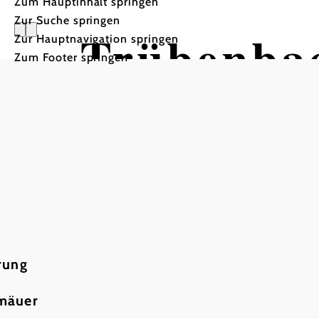
Zum Hauptinhalt springen
Zur Suche springen
Trübenbac
Zur Hauptnavigation springen
Zum Footer springen
Wandertour ausgehend vo
rung
rmäuer