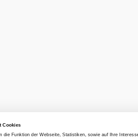
Heute,
 25°
16° bis 
08.08.2026
teilweise bewölkt
Windgeschwindigkeit
2,1
km/h
mgebung
t Cookies
die Funktion der Webseite, Statistiken, sowie auf Ihre Interess