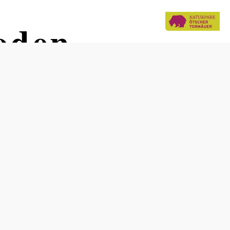
oden
Schwierigkeit: mittel
Distanz: 12,06 km
Dauer: 4:05 h
Aufstieg: 195 Hm
Abstieg: 195 Hm