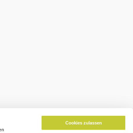
Morgen,
28°
09.08.2026
bewölkt
Windgeschwindigkeit
2,0
km/h
Cookies zulassen
en