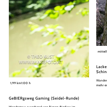
Hans-P
mittel
Lacke
Schin
Wander
©
Theo Kust
1,99 km
1:00 h
mehr e
GeBIERgsweg Gaming (Seidel-Runde)
Wandertour ausgehend von Riesen-Bierfass im