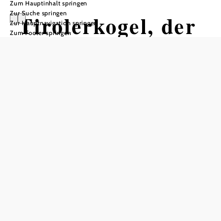
Zum Hauptinhalt springen
Zur Suche springen
Tirolerkogel, der
Zur Hauptnavigation springen
Zum Footer springen
Annaberger
Hausberg
Tour ausgehend von Tirolerkogel-
Parkplatz bei Annaberg
Schwierigkeit: mittel
Distanz: 8,12 km
Dauer: 3:00 h
Aufstieg: 401 Hm
Abstieg: 401 Hm
In Merkliste speichern