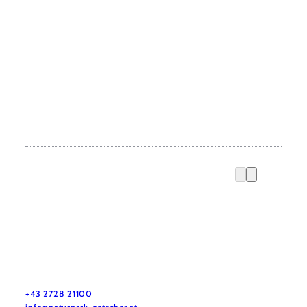
Naturpark Ötscher-Tormäuer
Haben Sie Fragen? Wir helfen Ihnen gerne weiter.
+43 2728 21100