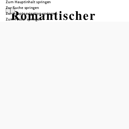
Zum Hauptinhalt springen
Zur Suche springen
Romantischer
Zur Hauptnavigation springen
Zum Footer springen
Rundwanderweg
von Mitterbach
um den
Schafkogel
Tour ausgehend von Dorfplatz
Mitterbach
Schwierigkeit: leicht
Distanz: 7,52 km
Dauer: 2:35 h