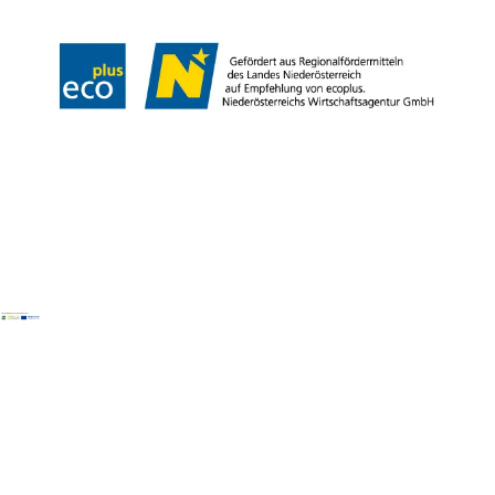
Copyright © Naturpark Ötscher- Tormäuer GmbH