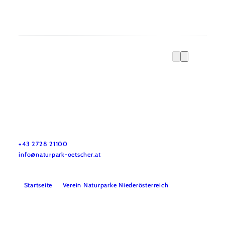
Naturpark Ötscher-Tormäuer
Haben Sie Fragen? Wir helfen Ihnen gerne weiter.
+43 2728 21100
info@naturpark-oetscher.at
Startseite
Verein Naturparke Niederösterreich
Kontakt
Impressum
Datenschutz
Barrierefreiheit