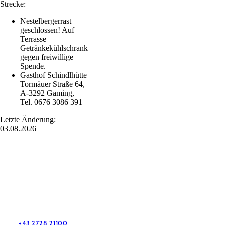
Strecke:
Nestelbergerrast
geschlossen! Auf
Terrasse
Getränkekühlschrank
gegen freiwillige
Spende.
Gasthof Schindlhütte
Tormäuer Straße 64,
A-3292 Gaming,
Tel. 0676 3086 391
Letzte Änderung:
03.08.2026
Naturpark Ötscher-Tormäuer
Haben Sie Fragen? Wir helfen Ihnen gerne weiter.
+43 2728 21100