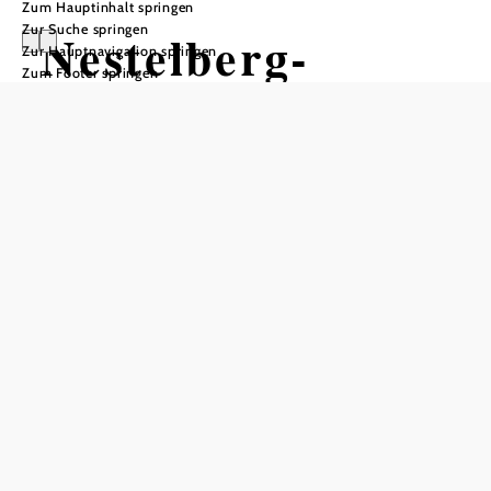
Zum Hauptinhalt springen
Zur Suche springen
Nestelberg-
Zur Hauptnavigation springen
Zum Footer springen
Strecke
Mountainbiketour ausgehend von
Lackenhof
Schwierigkeit: mittel
Distanz: 21,68 km
Dauer: 1:15 h
Aufstieg: 768 Hm
Abstieg: 768 Hm
In Merkliste speichern