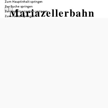
Zum Hauptinhalt springen
Zur Suche springen
Mariazellerbahn
Zur Hauptnavigation springen
Zum Footer springen
- Strecke
taleinwärts
Mountainbiketour ausgehend von
Bahnhof Laubenbachmühle
Schwierigkeit: mittel
Distanz: 31,55 km
Dauer: 2:30 h
Aufstieg: 1060 Hm
Abstieg: 740 Hm
In Merkliste speichern