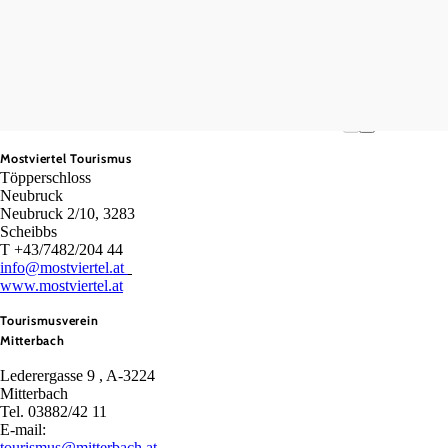
Mostviertel Tourismus
Töpperschloss
Neubruck
Neubruck 2/10, 3283
Scheibbs
T +43/7482/204 44
info@mostviertel.at
www.mostviertel.at
Tourismusverein
Mitterbach
Lederergasse 9 , A-3224
Mitterbach
Tel. 03882/42 11
E-mail:
tourismus@mitterbach.at