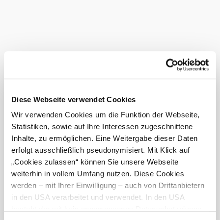
mit Bahn und Bus
erreichbar
familienfreundlich
Downloads
Mariazellerbahn (St. Pölten - Mariazell)
Diese Webseite verwendet Cookies
(GPX | 67.79 KB)
Wir verwenden Cookies um die Funktion der Webseite,
Mariazellerbahn - Die
Statistiken, sowie auf Ihre Interessen zugeschnittene
schönste Verbindung von
Inhalte, zu ermöglichen. Eine Weitergabe dieser Daten
Technik und Natur.
erfolgt ausschließlich pseudonymisiert. Mit Klick auf
102 Jahre nach der
„Cookies zulassen“ können Sie unsere Webseite
Elektrifizierung der
weiterhin in vollem Umfang nutzen. Diese Cookies
Mariazellerbahn begann im
Jahr 2013 mit neuen
werden – mit Ihrer Einwilligung – auch von Drittanbietern
Fahrzeugen - der
in den USA verarbeitet und verwendet. In den USA
Himmelstreppe - die
besteht derzeit kein angemessenes Datenschutzniveau,
Zukunft der
traditionsreichen