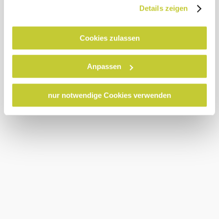
und es ist nicht ausgeschlossen, dass staatliche
Schmalspurbahn.
Details zeigen
Sicherheitsbehörden entsprechende Anordnungen
gegenüber den Drittanbietern (Google und Meta
Seit September 2013
kommen auf der Strecke
Platforms, Inc.) treffen, um Zugriff zu Daten zu Kontroll-
Cookies zulassen
der Mariazellerbahn die
und Überwachungszwecken zu erhalten. Dagegen gibt es
neuen Fahrzeuge zum
keine wirksamen Rechtsbehelfe und
Einsatz. Neun
Anpassen
Niederflurtriebwagen und
Rechtsschutzmöglichkeiten. Zudem werden von den
vier Panoramawagen bilden
USA keine geeigneten Garantien für den Schutz
die Flotte. Das moderne
personenbezogener Daten gewährt. Wir leiten nur Ihre IP-
nur notwendige Cookies verwenden
Interieur, Vollklimatisierung
und
Adresse (in gekürzter Form, sodass keine eindeutige
Fahrgastinformationssystem
Zuordnung möglich ist) sowie technische Informationen
machen die Reise zum
wie Browser, Internetanbieter, Endgerät und
Vergnügen. Die
großzügigen Abteile bieten
Bildschirmauflösung an Google bzw. Meta weiter. Weitere
viel Platz für Räder,
Details betreffend Cookies und einer möglichen späteren
Kinderwägen und
Deaktivierung finden Sie in
mobilitätseingeschränkte
Personen.
unserer
Datenschutzerklärung
.
Wegbeschreibung
Die Mariazellerbahn