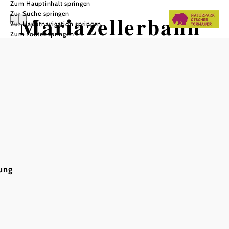
Zum Hauptinhalt springen
Zur Suche springen
Mariazellerbahn
Zur Hauptnavigation springen
Zum Footer springen
(St. Pölten -
Mariazell)
Tour ausgehend von Hauptbahnhof
St. Pölten
ung
Schwierigkeit: leicht
Distanz: 84,05 km
Dauer: 2:30 h
Aufstieg: 1969 Hm
Abstieg: 1389 Hm
In Merkliste speichern