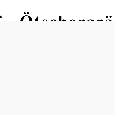
 - Ötschergrä
use
n Lackenhof – Ortszentrum