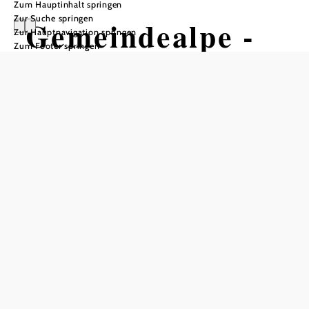
Zum Hauptinhalt springen
Zur Suche springen
Gemeindealpe -
Zur Hauptnavigation springen
Zum Footer springen
Vorderötscher -
Hintere
Ötschergräben -
Mitterbach
Wandertour ausgehend von
Naturparkeingang Mitterbach
Schwierigkeit: schwer
Distanz: 17,69 km
Dauer: 5:50 h