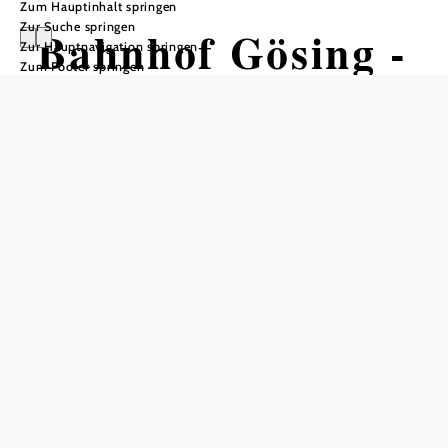
Zum Hauptinhalt springen
Zur Suche springen
Bahnhof Gösing -
Zur Hauptnavigation springen
Zum Footer springen
Hintere
Tormäuer -
Lassingfall -
Wienerbruck
Wandertour ausgehend von Bahnhof
Gösing
Schwierigkeit: mittel
Distanz: 8,62 km
Dauer: 3:30 h