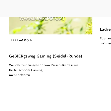
Mostvie
mittel
Lacke
©
Tour a
Theo Kust
1,99 km
1:00 h
mehr e
GeBIERgsweg Gaming (Seidel-Runde)
Wandertour ausgehend von Riesen-Bierfass im
Kartausenpark Gaming
mehr erfahren