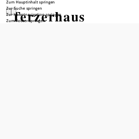
Zum Hauptinhalt springen
Zur Suche springen
Terzerhaus
Zur Hauptnavigation springen
Zum Footer springen
In Merkliste speichern
Eltern und Kinder lieben das Terzerhaus. Die Kleinen vor
allem wegen des spannenden Spielplatzes und der
nahegelegenen
Mountaincarts-Strecke
. Die Großen
schätzen die gute Aussicht, das wunderschöne Panorama
und etwas Ruhe…
Großartige Wanderaussichten
Wer im
Wilde Wunder Card
-Gastgeber Terzerhaus wohnt,
schläft direkt unter dem Gipfel der Gemeindealpe auf 1626
m Seehöhe. Das Haus ist barrierefrei erreichbar und
besticht mit seinem Ausblick: Von der Panoramaterrasse,
die wie ein Skywalk angelegt ist, und dem Panorama-
Gastraum sieht man vom Erlaufsee bis zum Schneeberg,