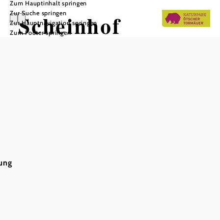
Zum Hauptinhalt springen
Zur Suche springen
Scheinhof
Zur Hauptnavigation springen
Zum Footer springen
In Merkliste speichern
Am Ende des Joachimsberg, direkt an der Via Sacra in der
Gemeinde Annaberg, liegt der BIO Bauernhof Scheinhof.
Seit 1910 ist der Hof im Familienbesitz und wird seit 1995
aus Überzeugung biologisch bewirtschaftet. Marlon und
Gerald Schenner wohnen gemeinsam mit ihren Kindern
am Hof und halten ihre Tiere im Auge. Mutterkühe,
Mutterschafe und Schweine sind auf den umliegenden
Weiden zu finden. Durch den ständigen Auslauf weist das
ung
Fleisch einen einzigartigen Geschmack auf. Neben
Frischfleisch gibt es auch selbstgemachtes für eine deftige
Jause - Lammkäsekrainer, Bratwürste, Bauernwurst,
Grammelschmalz, Verhackerts und vieles mehr lassen das
Herz jedes Feinspitzes höherschlagen!
Mehr zum Scheinhof können Sie auch
hier
lesen!