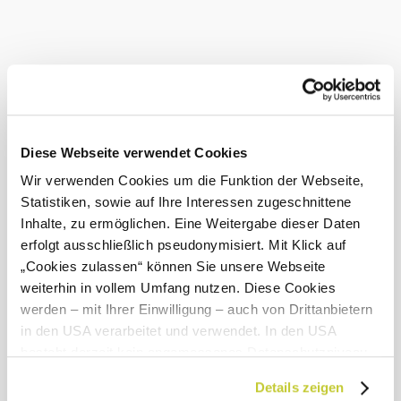
Das aktuelle Wetter in
Langseitenrotte
Heute, 07.08.2026
20° bis 22°
bewölkt
Diese Webseite verwendet Cookies
Windgeschwindigkeit
1,3 km/h
Wir verwenden Cookies um die Funktion der Webseite,
Statistiken, sowie auf Ihre Interessen zugeschnittene
Morgen, 08.08.2026
16° bis 24°
Inhalte, zu ermöglichen. Eine Weitergabe dieser Daten
leichter Regen
erfolgt ausschließlich pseudonymisiert. Mit Klick auf
Windgeschwindigkeit
1,6 km/h
„Cookies zulassen“ können Sie unsere Webseite
weiterhin in vollem Umfang nutzen. Diese Cookies
Umgebung erkunden
werden – mit Ihrer Einwilligung – auch von Drittanbietern
in den USA verarbeitet und verwendet. In den USA
Ausflugsziele, Hotels, Touren und mehr
besteht derzeit kein angemessenes Datenschutzniveau,
und es ist nicht ausgeschlossen, dass staatliche
Suchradius
10 km
20 km
Details zeigen
Sicherheitsbehörden entsprechende Anordnungen