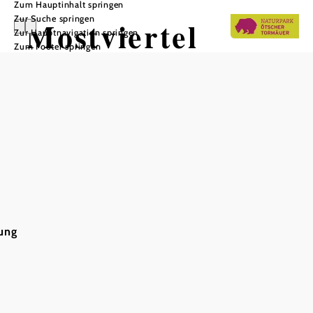
Zum Hauptinhalt springen
Zur Suche springen
Mostviertel
Zur Hauptnavigation springen
Zum Footer springen
Tourismus
In Merkliste speichern
Sie planen einen Ausflug oder Urlaub im Mostviertel? Das
Team von Mostviertel Tourismus berät Sie gerne, gibt Tipps
ung
und hilft bei der Organisation und Buchung Ihres Aufenthalts.
Die Mostviertel Tourismus GmbH ist die touristische
Marketingorganisation des Mostviertels und versorgt mit
dem hauseigenen Incoming-Reisebüro Ausflügler und
Urlauber mit aktuellen Informationen.