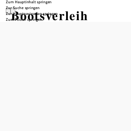
Zum Hauptinhalt springen
Zur Suche springen
Bootsverleih
Zur Hauptnavigation springen
Zum Footer springen
Erlaufsee
Öffnungszeiten
Mai bis September
In Merkliste speichern
Bei geeignetem Wetter stehen 30 Boote (Tret-, Elektro-
oder Ruderboote) zur Verfügung, mit denen man den
Erlaufsee erkunden kann.