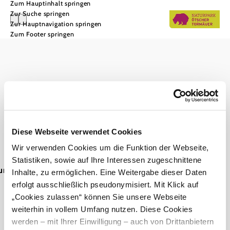
Zum Hauptinhalt springen
Zur Suche springen
Zur Hauptnavigation springen
Zum Footer springen
Naturpark Ötscher-Tormäuer
Haben Sie Fragen? Wir helfen Ihnen gerne weiter.
+43 2728 21100
info@naturpark-oetscher.at
Startseite
Verein Naturparke Niederösterreich
Diese Webseite verwendet Cookies
Wir verwenden Cookies um die Funktion der Webseite,
Kontakt
Impressum
Datenschutz
Barrierefreiheit
Statistiken, sowie auf Ihre Interessen zugeschnittene
ung
Inhalte, zu ermöglichen. Eine Weitergabe dieser Daten
erfolgt ausschließlich pseudonymisiert. Mit Klick auf
„Cookies zulassen“ können Sie unsere Webseite
weiterhin in vollem Umfang nutzen. Diese Cookies
werden – mit Ihrer Einwilligung – auch von Drittanbietern