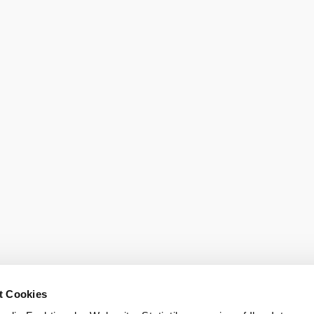
eiter.
Startseite
eit
t Cookies