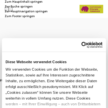
Zum Hauptinhalt springen
Zur Suche springen
Zur Hauptnavigation springen
Zum Footer springen
Naturpark Ötscher-Tormäuer
Haben Sie Fragen? Wir helfen Ihnen gerne weiter.
+43 2728 21100
info@naturpark-oetscher.at
Startseite
Verein Naturparke Niederösterreich
Diese Webseite verwendet Cookies
Wir verwenden Cookies um die Funktion der Webseite,
Kontakt
Impressum
Datenschutz
Barrierefreiheit
Statistiken, sowie auf Ihre Interessen zugeschnittene
ung
Inhalte, zu ermöglichen. Eine Weitergabe dieser Daten
erfolgt ausschließlich pseudonymisiert. Mit Klick auf
„Cookies zulassen“ können Sie unsere Webseite
weiterhin in vollem Umfang nutzen. Diese Cookies
werden – mit Ihrer Einwilligung – auch von Drittanbietern