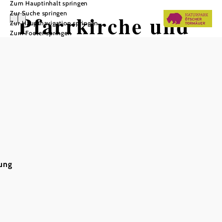
Zum Hauptinhalt springen
Zur Suche springen
Pfarrkirche und
Zur Hauptnavigation springen
Zum Footer springen
Pfarrhof
Josefsberg
In Merkliste speichern
ung
Ein seltenes Zeugnis des alltäglichen Lebens vor rund 200
Jahren findet sich im Speisezimmer des Pfarrhofs
Josefsberg. Pfarrer Chrystostomos Sandweger malte um
1830 die Arbeit und das Leben der Holzknechte vom
Ötschergebiet an die Wände des Pfarrhofs. Die Pfarre
Josefsberg ist untrennbar mit den Menschen in diesem