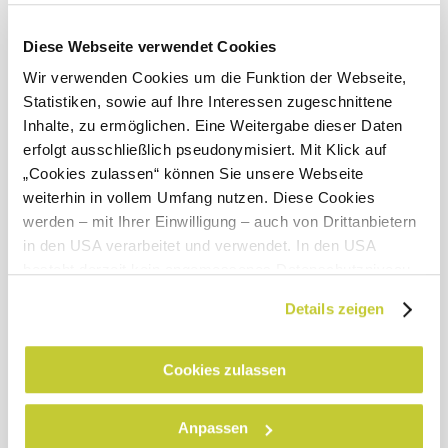
leichter Regen
Windgeschwindigkeit
1,8 km/h
Diese Webseite verwendet Cookies
Wir verwenden Cookies um die Funktion der Webseite,
Umgebung erkunden
Statistiken, sowie auf Ihre Interessen zugeschnittene
Inhalte, zu ermöglichen. Eine Weitergabe dieser Daten
Ausflugsziele, Hotels, Touren und mehr
erfolgt ausschließlich pseudonymisiert. Mit Klick auf
„Cookies zulassen“ können Sie unsere Webseite
Suchradius
10 km
20 km
weiterhin in vollem Umfang nutzen. Diese Cookies
werden – mit Ihrer Einwilligung – auch von Drittanbietern
in den USA verarbeitet und verwendet. In den USA
besteht derzeit kein angemessenes Datenschutzniveau,
und es ist nicht ausgeschlossen, dass staatliche
Details zeigen
Sicherheitsbehörden entsprechende Anordnungen
Naturpark Ötscher-Tormäuer
gegenüber den Drittanbietern (Google und Meta
Haben Sie Fragen? Wir helfen Ihnen gerne weiter.
Platforms, Inc.) treffen, um Zugriff zu Daten zu Kontroll-
Cookies zulassen
+43 2728 21100
und Überwachungszwecken zu erhalten. Dagegen gibt es
info@naturpark-oetscher.at
keine wirksamen Rechtsbehelfe und
Anpassen
Rechtsschutzmöglichkeiten. Zudem werden von den