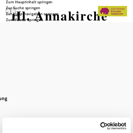
Zum Hauptinhalt springen
Zur Suche springen
Hl. Annakirche
Zur Hauptnavigation springen
Zum Footer springen
Puchenstuben
In Merkliste speichern
Das aktuelle Wetter in Puchenstuben
Heute, 07.08.2026
22° bis 25°
ung
bewölkt
Windgeschwindigkeit
2,3 km/h
Morgen, 08.08.2026
16° bis 25°