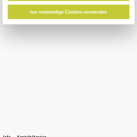
USA keine geeigneten Garantien für den Schutz
Startseite
Verein Naturparke Niederösterreich
personenbezogener Daten gewährt. Wir leiten nur Ihre IP-
nur notwendige Cookies verwenden
Adresse (in gekürzter Form, sodass keine eindeutige
Kontakt
Impressum
Datenschutz
Barrierefreiheit
Zuordnung möglich ist) sowie technische Informationen
wie Browser, Internetanbieter, Endgerät und
Bildschirmauflösung an Google bzw. Meta weiter. Weitere
Details betreffend Cookies und einer möglichen späteren
Deaktivierung finden Sie in
unserer
Datenschutzerklärung
.
Copyright © Naturpark Ötscher- Tormäuer GmbH
Info
Kontakt/Anreise