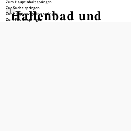
Zum Hauptinhalt springen
Zur Suche springen
Hallenbad und
Zur Hauptnavigation springen
Zum Footer springen
Sauna Gaming
Öffnungszeiten
vom 01.10. bis zum 31.03.
Dienstag
15:00 - 21:00 Uhr
Mittwoch
15:00 - 21:00 Uhr
Donnerstag
15:00 - 21:00 Uhr
Freitag
15:00 - 21:00 Uhr
Samstag
14:00 - 21:00 Uhr
Sonntag
14:00 - 21:00 Uhr
An Feiertagen gilt der jeweilige Wochentag! Herbst-,