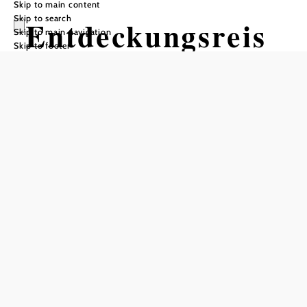
Skip to main content
Skip to search
Entdeckungsreis
Skip to main navigation
Skip to footer
e Kraftwerk
Hiking tour Starting from
Ötscherbasis Nature Park
Distance: 2,26 km
Descent: 172 m elevation gain
Add to favorites
EVN theme trail from the
Ötscher base to the Power
station Stierwaschboden