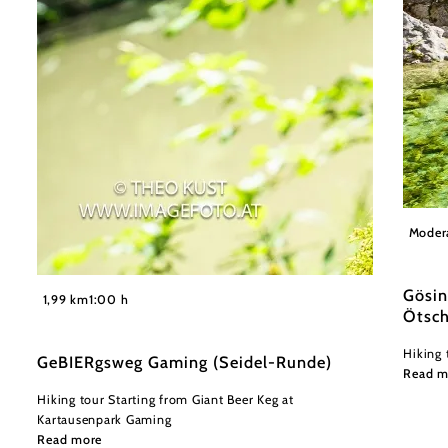
Fred L
Moder
Gösin
1,99 km
1:00 h
Ötsch
Hiking 
GeBIERgsweg Gaming (Seidel-Runde)
Read m
Hiking tour Starting from Giant Beer Keg at
Kartausenpark Gaming
Read more