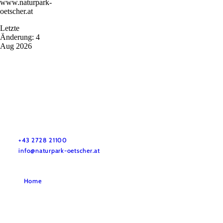
www.naturpark-
oetscher.at
Letzte
Änderung: 4
Aug 2026
Ötscher Tormäuer Nature Park
Do you have any questions? We are happy to help you.
+43 2728 21100
info@naturpark-oetscher.at
Home