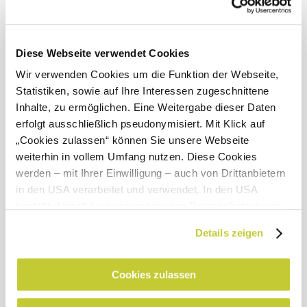
current number of bikes available at the nextbike rental
station in Annaberg / Annaberg Reith Train Station, visit
the website or check the nextbike app.
Diese Webseite verwendet Cookies
Current weather in Langseitenrotte
Wir verwenden Cookies um die Funktion der Webseite,
Statistiken, sowie auf Ihre Interessen zugeschnittene
Today, 06.08.2026
19° to 26°
Inhalte, zu ermöglichen. Eine Weitergabe dieser Daten
erfolgt ausschließlich pseudonymisiert. Mit Klick auf
Light rain shower
Wind speed
1,6 km/h
„Cookies zulassen“ können Sie unsere Webseite
weiterhin in vollem Umfang nutzen. Diese Cookies
Tomorrow, 07.08.2026
17° to 24°
werden – mit Ihrer Einwilligung – auch von Drittanbietern
in den USA verarbeitet und verwendet. In den USA
Light rain
besteht derzeit kein angemessenes Datenschutzniveau,
Wind speed
1,3 km/h
und es ist nicht ausgeschlossen, dass staatliche
Details zeigen
Sicherheitsbehörden entsprechende Anordnungen
Discover the area
gegenüber den Drittanbietern (Google und Meta
Platforms, Inc.) treffen, um Zugriff zu Daten zu Kontroll-
Cookies zulassen
Attractions, hotels, tours &amp; more
und Überwachungszwecken zu erhalten. Dagegen gibt es
keine wirksamen Rechtsbehelfe und
Search