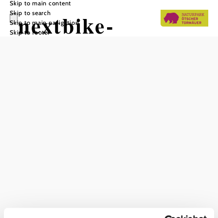
Skip to main content
Skip to search
nextbike-
Skip to main navigation
Skip to footer
Verleihstation
Annaberg /
Bahnhof
Annaberg Reith
Add to favorites
With nextbike, convenient bicycles are available around
the clock. You can rent nextbikes after a one-time
registration. The bikes are available in Lower Austria from
April through mid-November. For more information on the